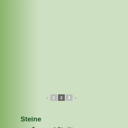
◄
1
2
3
►
Steine